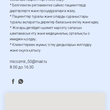
* Белгіленген регламентке сәйкес пациенттерді
дәрігерлерге және процедураларға жазу;
* Пациенттер туралы және олардың сұраныстары
туралы ақпаратты деректер базасына енгізу және өңдеу;
* Жоғары деңгейдегі қызмет көрсету сапасын
қамтамасыз ету және медициналық орталықтың оң
имиджін қолдау;
* Клиенттермен жұмыс істеу дағдыларын жетілдіру
және оқуға қатысу.
rnicozmir_50@mail.ru
8.00 до 16:30