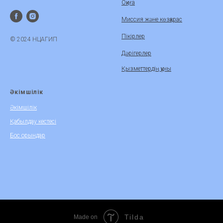
Оқиға
Миссия және көзқарас
Пікірлер
© 2024 НЦАГИП
Дәрігерлер
Қызметтердің құны
Әкімшілік
Әкімшілік
Қабылдау кестесі
Бос орындар
Tilda
Made on