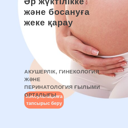
Әр жүктілікке
және босануға
жеке қарау
АКУШЕРЛІК, ГИНЕКОЛОГИЯ
ЖӘНЕ
ПЕРИНАТОЛОГИЯ ҒЫЛЫМИ
ОРТАЛЫҒЫ
Консультацияға
тапсырыс беру