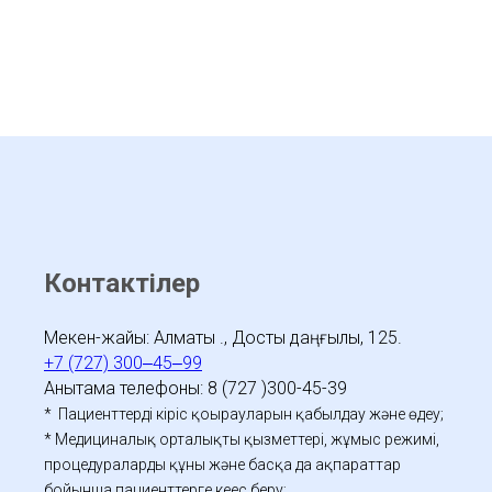
Контактілер
Мекен-жайы: Алматы қ., Достық даңғылы, 125.
+7 (727) 300‒45‒99
Анықтама телефоны: 8 (727 )300-45-39
* Пациенттердің кіріс қоңырауларын қабылдау және өңдеу;
* Медициналық орталықтың қызметтері, жұмыс режимі,
процедуралардың құны және басқа да ақпараттар
бойынша пациенттерге кеңес беру;