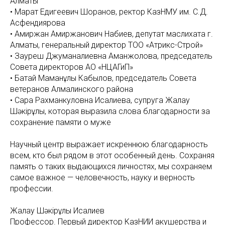
Алматы
• Марат Едигеевич Шоранов, ректор КазНМУ им. С.Д.
Асфендиярова
• Амиржан Амиржанович Набиев, депутат маслихата г.
Алматы, генеральный директор ТОО «Атрикс-Строй»
• Зауреш Джуманалиевна Аманжолова, председатель
Совета директоров АО «НЦАГиП»
• Батай Маманұлы Кабылов, председатель Совета
ветеранов Алмалинского района
• Сара Рахманкуловна Исалиева, супруга Жалғау
Шәкірұлы, которая выразила слова благодарности за
сохранение памяти о муже
Научный центр выражает искреннюю благодарность
всем, кто был рядом в этот особенный день. Сохраняя
память о таких выдающихся личностях, мы сохраняем
самое важное — человечность, науку и верность
профессии.
Жалғау Шәкірұлы Исалиев
Профессор. Первый директор КазНИИ акушерства и