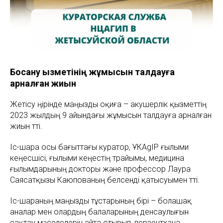
Босану қызметінің жұмысын талдауға
арналған жиын
Жетісу өңірінде маңызды оқиға – акушерлік қызметтің
2023 жылдың 9 айындағы жұмысын талдауға арналған
жиын өтті.
Іс-шара осы бағыттағы куратор, ҰКАgIP ғылыми
кеңесшісі, ғылыми кеңестің төрайымы, медицина
ғылымдарының докторы және профессор Лаура
Саясатқызы Каюпованың белсенді қатысуымен өтті.
Іс-шараның маңызды тұстарының бірі – болашақ
аналар мен олардың балаларының денсаулығын
сақтау мәселелерін айта отырып, перзентхана