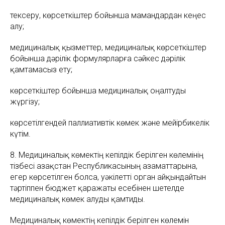
тексеру, көрсеткіштер бойынша мамандардан кеңес
алу;
медициналық қызметтер, медициналық көрсеткіштер
бойынша дәрілік формулярларға сәйкес дәрілік
қамтамасыз ету;
көрсеткіштер бойынша медициналық оңалтуды
жүргізу;
көрсетілгендей паллиативтік көмек және мейірбикелік
күтім.
8. Медициналық көмектiң кепiлдiк берiлген көлемiнiң
тiзбесi Қазақстан Республикасының азаматтарына,
егер көрсетiлген болса, уәкiлеттi орган айқындайтын
тәртiппен бюджет қаражаты есебiнен шетелде
медициналық көмек алуды қамтиды.
Медициналық көмектің кепілдік берілген көлемін