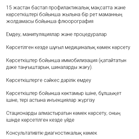
15 жастан бастап профилактикалық мақсатта және
көрсеткіштері бойынша жылына бір рет маманның
жолдамасы бойынша флюорография
Емдеу, манипуляциялар және процедуралар
Көрсетілген кезде шұғыл медициналық көмек көрсету
Көрсеткіштер бойынша иммобилизация (қатайтатын
дәке таңғыштарын, шиналарды жағу).
Көрсеткіштерге сәйкес дәрілік емдеу
Көрсеткіштер бойынша көктамыр ішіне, бұлшықет
ішіне, тері астына инъекциялар жүргізу
Стационарды алмастыратын көмек көрсету, оның
ішінде көрсетілген кезде үйде
Консультативтік-диагностикалық көмек