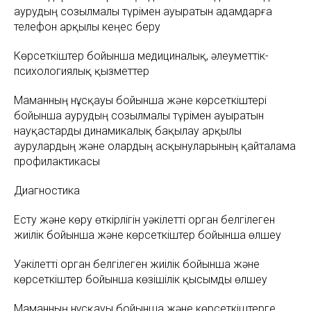
аурудың созылмалы түрімен ауыратын адамдарға
телефон арқылы кеңес беру
Көрсеткіштер бойынша медициналық, әлеуметтік-
психологиялық қызметтер
Маманның нұсқауы бойынша және көрсеткіштері
бойынша аурудың созылмалы түрімен ауыратын
науқастарды динамикалық бақылау арқылы
аурулардың және олардың асқынуларының қайталама
профилактикасы
Диагностика
Есту және көру өткірлігін уәкілетті орган белгілеген
жиілік бойынша және көрсеткіштер бойынша өлшеу
Уәкілетті орган белгілеген жиілік бойынша және
көрсеткіштер бойынша көзішілік қысымды өлшеу
Маманның нұсқауы бойынша және көрсеткіштерге