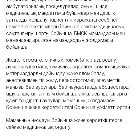
амбулаториялық процедуралар, оның ішінде
медициналық мақсаттағы бұйымдар мен дәрілік
заттарды қолдану пациенттің қаражаты есебінен
немесе көрсетілімдері бойынша ерікті медициналық
сақтандыру шарты бойынша, БМСК мамандары мен
мамандандырылған мамандардың жолдамасы
бойынша
Жедел стоматологиялық көмек (өткір ауырсыну):
ауырсынуды басу, химиялық өңделген композициялық
материалдарды дайындау және пломбалау,
анестезиямен тіс жұлу, периостотомия, әлеуметтік
маңызы бар аурулары бар науқастарда абсцесстерді
ашу, анықталған тізім бойынша айналасындағыларға
қауіп төндіретін аурулар. маманның жолдамасы
бойынша және көрсеткіштері бойынша уәкілетті орган
Маманның нұсқауы бойынша және көрсеткіштерге
сәйкес медициналық оңалту