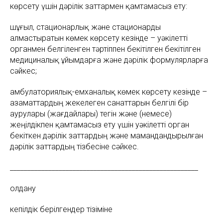
көрсету үшін дәрілік заттармен қамтамасыз ету:
шұғыл, стационарлық және стационарды
алмастыратын көмек көрсету кезінде – уәкілетті
органмен белгіленген тәртіппен бекітілген бекітілген
медициналық ұйымдарға және дәрілік формулярларға
сәйкес;
амбулаториялық-емханалық көмек көрсету кезінде –
азаматтардың жекелеген санаттарын белгілі бір
аурулары (жағдайлары) тегін және (немесе)
жеңілдікпен қамтамасыз ету үшін уәкілетті орган
бекіткен дәрілік заттардың және мамандандырылған
дәрілік заттардың тізбесіне сәйкес.
______________________________________________________
Қолдану
кепілдік берілгендер тізіміне