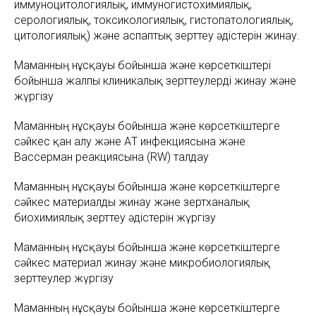
иммуноцитологиялық, иммуногистохимиялық,
серологиялық, токсикологиялық, гистопатологиялық,
цитологиялық) және аспаптық зерттеу әдістерін жинау.
Маманның нұсқауы бойынша және көрсеткіштері
бойынша жалпы клиникалық зерттеулерді жинау және
жүргізу
Маманның нұсқауы бойынша және көрсеткіштерге
сәйкес қан алу және АҚТҚ инфекциясына және
Вассерман реакциясына (RW) талдау
Маманның нұсқауы бойынша және көрсеткіштерге
сәйкес материалды жинау және зертханалық
биохимиялық зерттеу әдістерін жүргізу
Маманның нұсқауы бойынша және көрсеткіштерге
сәйкес материал жинау және микробиологиялық
зерттеулер жүргізу
Маманның нұсқауы бойынша және көрсеткіштерге