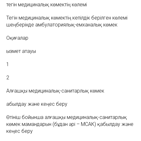
тегін медициналық көмектің көлемі
Тегін медициналық көмектің кепілдік берілген көлемі
шеңберінде амбулаториялық-емханалық көмек
Оқиғалар
Қызмет атауы
1
2
Алғашқы медициналық-санитарлық көмек
Қабылдау және кеңес беру
Өтініш бойынша алғашқы медициналық-санитарлық
көмек мамандарын (бұдан әрі – МСАК) қабылдау және
кеңес беру