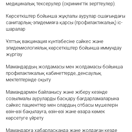
медициналық тексерулер (скринингтік зерттеулер).
Көрсеткіштер бойынша жұқпалы аурулар ошағындағы
санитарлық-эпидемияға қарсы (профилактикалық) іс-
шаралар
Ұлттық вакцинация күнтізбесіне сәйкес және
эпидемиологиялық көрсеткіштер бойынша иммундау
жүргізу
Мамандардың жолдамасы мен жолдамасы бойынша
профилактикалық кабинеттерде, денсаулық
мектептерінде оқыту
Мамандармен байланысу және жіберу кезінде
созылмалы ауруларды басқару бағдарламаларына
сәйкес пациенттер мен олардың отбасы мүшелерін
өзін-өзі бақылауға, өзін-өзі және өзара көмек
көрсетуге үйрету
Мамандарға хабарласқанда және жолдаған кезде