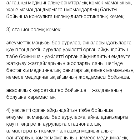
алғашқы медициналық-санитарлық көмек маманының
және мамандандырылған мамандардың бағыты
бойынша консультациялық-диагностикалық көмек;
3) стационарлық көмек:
әлеуметтiк маңызы бар аурулар, айналасындағыларға
қауiп төндiретiн аурулар уәкiлеттi орган айқындайтын
тiзбе бойынша - уәкiлеттi орган айқындайтын емдеуге
жатқызу жағдайларының жоспарлы саны шегiнде
бастапқы медициналық-санитарлық көмек маманының
немесе медициналық ұйымның жолдамасы бойынша;
авариялық көрсеткіштер бойынша – жолдаманың
болуына қарамастан;
4) уәкiлеттi орган айқындайтын тiзбе бойынша
әлеуметтiк маңызы бар ауруларға, айналадағыларға
қауiп төндiретiн ауруларға стационарлық
алмастыратын көмек - алғашқы медициналық-
санитарлық көмек маманының немесе медициналық