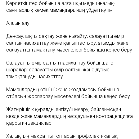
Көрсеткіштер бойынша алғашқы медициналық-
санитарлық көмек мамандарының үйдегі күтімі
Алдын алу
Денсаулықты сақтау және нығайту, салауатты өмір
салтын насихаттау және қалыптастыру, ұтымды және
салауатты тамақтану мәселелері бойынша кеңес беру
Салауатты өмір салтын насихаттау бойынша іс-
шаралар: салауатты өмір салтын және дұрыс
тамақтануды насихаттау
Мамандардың өтініші және жолдамасы бойынша
отбасын жоспарлау мәселелері бойынша кеңес беру
Жатырішілік құралды енгізу/шығару, байланысқан
кезде және мамандардың нұсқауымен контрацепцияға
қарсы инъекциялар
Халықтың мақсатты топтарын профилактикалық