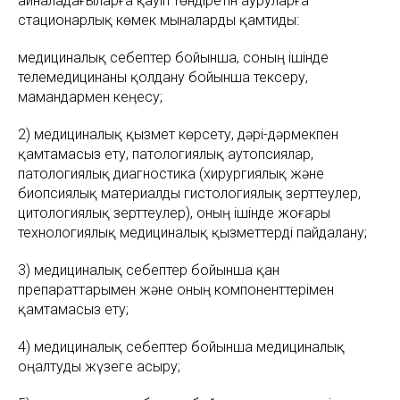
айналадағыларға қауіп төндіретін ауруларға
стационарлық көмек мыналарды қамтиды:
медициналық себептер бойынша, соның ішінде
телемедицинаны қолдану бойынша тексеру,
мамандармен кеңесу;
2) медициналық қызмет көрсету, дәрі-дәрмекпен
қамтамасыз ету, патологиялық аутопсиялар,
патологиялық диагностика (хирургиялық және
биопсиялық материалды гистологиялық зерттеулер,
цитологиялық зерттеулер), оның ішінде жоғары
технологиялық медициналық қызметтерді пайдалану;
3) медициналық себептер бойынша қан
препараттарымен және оның компоненттерімен
қамтамасыз ету;
4) медициналық себептер бойынша медициналық
оңалтуды жүзеге асыру;