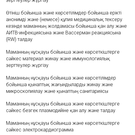
зерттеулер жүргізу
Өтініш бойынша және көрсетілімдер бойынша ерікті
анонимді және (немесе) құпия медициналық тексеру
кезінде маманның жолдамасы бойынша қан алу және
АИТВ-инфекциясына және Вассерман реакциясына
(RW) талдау
Маманның нұсқауы бойынша және көрсеткіштерге
сәйкес материал жинау және иммунологиялық
зерттеулер жүргізу
Маманның нұсқауы бойынша және көрсетілімдер
бойынша қынаптық жағындыларды жинау және
микроскопиялау және қынаптың санитариясы
Маманның нұсқауы бойынша және көрсеткіштерге
сәйкес безгек плазмодийіне қан алу және талдау
Маманның нұсқауы бойынша және көрсеткіштерге
сәйкес электрокардиограмма