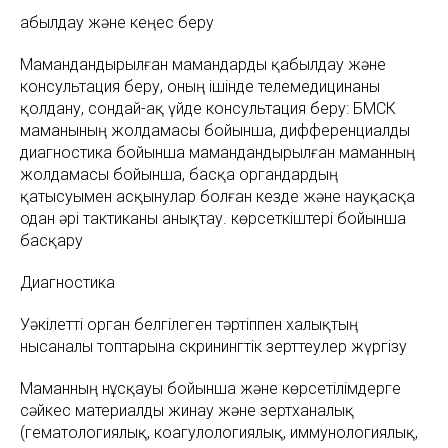
Қабылдау және кеңес беру
Мамандандырылған мамандарды қабылдау және
консультация беру, оның ішінде телемедицинаны
қолдану, сондай-ақ үйде консультация беру: БМСК
маманының жолдамасы бойынша, дифференциалды
диагностика бойынша мамандандырылған маманның
жолдамасы бойынша, басқа органдардың
қатысуымен асқынулар болған кезде және науқасқа
одан әрі тактиканы анықтау. көрсеткіштері бойынша
басқару
Диагностика
Уәкілетті орган белгілеген тәртіппен халықтың
нысаналы топтарына скринингтік зерттеулер жүргізу
Маманның нұсқауы бойынша және көрсетілімдерге
сәйкес материалды жинау және зертханалық
(гематологиялық, коагулологиялық, иммунологиялық,