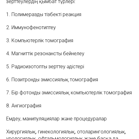
зерттеулердің қымбат түрлері:
1. Полимеразды тізбекті реакция
2. Иммунофенотиптеу
3. Компьютерлік томография
4. Магниттік резонансты бейнелеу
5. Радиоизотопты зерттеу әдістері
6. Позитронды эмиссиялық томография
7. Бір фотонды эмиссиялық компьютерлік томография
8. Ангиография
Емдеу, манипуляциялар және процедуралар
Хирургиялық, гинекологиялық, отоларингологиялық,
урологиялық, офтальмологиялық және басқа да