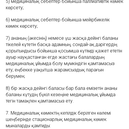
5) медициналық себептер бойынша паллиативтік көмек
көрсету;
6) медициналық себептер бойынша мейірбикелік
көмек көрсету;
7) ананың (әкесінің) немесе үш жасқа дейінгі баланы
тікелей күтетін басқа адамның, сондай-ақ дәрігердің
қорытындысы бойынша қосымша күтімді қажет ететін
ауыр науқастанған егде жастағы балалардың
медициналық ұйымда болу мүмкіндігін қамтамасыз
ету; еңбекке уақытша жарамсыздық парағын
берумен;
8) бір жасқа дейінгі баласы бар бала емізетін ананы
баланы күтудің бүкіл кезеңіне медициналық ұйымда
тегін тамақпен қамтамасыз ету.
7. Медициналық көмектің кепілдік берілген көлемі
шеңберінде стационарлық медициналық көмек
мыналарды қамтиды: