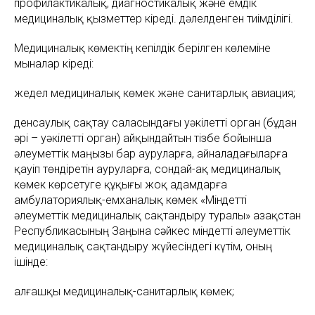
профилактикалық, диагностикалық және емдік
медициналық қызметтер кіреді. дәлелденген тиімділігі.
Медициналық көмектің кепілдік берілген көлеміне
мыналар кіреді:
жедел медициналық көмек және санитарлық авиация;
денсаулық сақтау саласындағы уәкілетті орган (бұдан
әрі – уәкілетті орган) айқындайтын тізбе бойынша
әлеуметтік маңызы бар ауруларға, айналадағыларға
қауіп төндіретін ауруларға, сондай-ақ медициналық
көмек көрсетуге құқығы жоқ адамдарға
амбулаториялық-емханалық көмек «Міндетті
әлеуметтік медициналық сақтандыру туралы» Қазақстан
Республикасының Заңына сәйкес міндетті әлеуметтік
медициналық сақтандыру жүйесіндегі күтім, оның
ішінде:
алғашқы медициналық-санитарлық көмек;