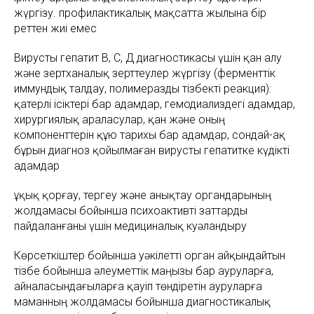
жүргізу. профилактикалық мақсатта жылына бір
реттен жиі емес
Вирусты гепатит В, С, Д диагностикасы үшін қан алу
және зертханалық зерттеулер жүргізу (ферменттік
иммундық талдау, полимеразды тізбекті реакция):
қатерлі ісіктері бар адамдар, гемодиализдегі адамдар,
хирургиялық араласулар, қан және оның
компоненттерін құю тарихы бар адамдар, сондай-ақ
бұрын диагноз қойылмаған вирусты гепатитке күдікті
адамдар
Құқық қорғау, тергеу және анықтау органдарының
жолдамасы бойынша психоактивті заттарды
пайдаланғаны үшін медициналық куәландыру
Көрсеткіштер бойынша уәкілетті орган айқындайтын
тізбе бойынша әлеуметтік маңызы бар ауруларға,
айналасындағыларға қауіп төндіретін ауруларға
маманның жолдамасы бойынша диагностикалық