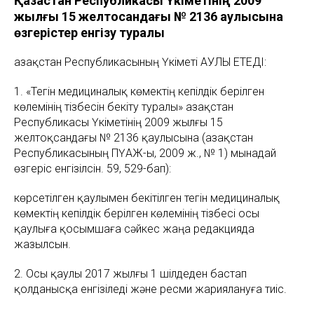
Қазақстан Республикасы Үкіметінің 2009
жылғы 15 желтоқсандағы № 2136 қаулысына
өзгерістер енгізу туралы
Қазақстан Республикасының Үкіметі ҚАУЛЫ ЕТЕДІ:
1. «Тегін медициналық көмектің кепілдік берілген
көлемінің тізбесін бекіту туралы» Қазақстан
Республикасы Үкіметінің 2009 жылғы 15
желтоқсандағы № 2136 қаулысына (Қазақстан
Республикасының ПҮАЖ-ы, 2009 ж., № 1) мынадай
өзгеріс енгізілсін. 59, 529-бап):
көрсетілген қаулымен бекітілген тегін медициналық
көмектің кепілдік берілген көлемінің тізбесі осы
қаулыға қосымшаға сәйкес жаңа редакцияда
жазылсын.
2. Осы қаулы 2017 жылғы 1 шілдеден бастап
қолданысқа енгізіледі және ресми жариялануға тиіс.