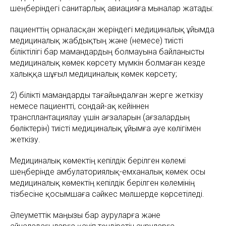
шеңберіндегі санитарлық авиацияға мыналар жатады:
пациенттің орналасқан жеріндегі медициналық ұйымда
медициналық жабдықтың және (немесе) тиісті
біліктілігі бар мамандардың болмауына байланысты
медициналық көмек көрсету мүмкін болмаған кезде
халыққа шұғыл медициналық көмек көрсету;
2) білікті мамандарды тағайындалған жерге жеткізу
немесе пациентті, сондай-ақ кейіннен
трансплантациялау үшін ағзаларын (ағзалардың
бөліктерін) тиісті медициналық ұйымға әуе көлігімен
жеткізу.
Медициналық көмектің кепілдік берілген көлемі
шеңберінде амбулаториялық-емханалық көмек осы
медициналық көмектің кепілдік берілген көлемінің
тізбесіне қосымшаға сәйкес мөлшерде көрсетіледі.
Әлеуметтік маңызы бар ауруларға және