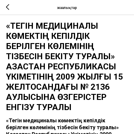
жаңалықтар
«ТЕГІН МЕДИЦИНАЛЫҚ
КӨМЕКТІҢ КЕПІЛДІК
БЕРІЛГЕН КӨЛЕМІНІҢ
ТІЗБЕСІН БЕКІТУ ТУРАЛЫ»
ҚАЗАҚСТАН РЕСПУБЛИКАСЫ
ҮКІМЕТІНІҢ 2009 ЖЫЛҒЫ 15
ЖЕЛТОҚСАНДАҒЫ № 2136
ҚАУЛЫСЫНА ӨЗГЕРІСТЕР
ЕНГІЗУ ТУРАЛЫ
«Тегін медициналық көмектің кепілдік
берілген көлемінің тізбесін бекіту туралы»