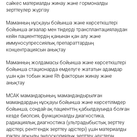
сәйкес материалды жинау және гормоналды
зерттеулер жүргізу
Маманның нұсқауы бойынша және көрсеткіштері
бойынша ағзалар мен тіндерді трансплантациялаудан
кейін пациенттердің қанынан қан алу және
иммуносупрессиялық препараттардың
концентрациясын анықтау
Маманның жолдамасы бойынша және көрсеткіштері
бойынша стационарда емделуге жататын адамдар
үшін қан тобын және Rh факторын жинау және
анықтау
МСАК мамандарының, мамандандырылған
мамандардың нұсқауы бойынша және көрсетілімдер
бойынша, сондай-ақ пациенттің қабылдауында болған
кезде биопсия, функционалды диагностика,
радиациялық диагностика (ультрадыбыстық зерттеу
әдістері, рентгендік зерттеу әдістері) үшін материалды
іріктеу арқылы эндоскопиялық зерттеу әдістерін