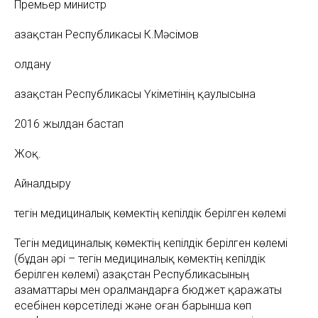
Премьер министр
Қазақстан Республикасы К.Мәсімов
Қолдану
Қазақстан Республикасы Үкіметінің қаулысына
2016 жылдан бастап
Жоқ.
Айналдыру
тегін медициналық көмектің кепілдік берілген көлемі
Тегін медициналық көмектің кепілдік берілген көлемі
(бұдан әрі – тегін медициналық көмектің кепілдік
берілген көлемі) Қазақстан Республикасының
азаматтары мен оралмандарға бюджет қаражаты
есебінен көрсетіледі және оған барынша көп