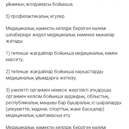
ұйымның жолдамасы бойынша;
5) профилактикалық егулер.
Медициналық көмектің кепілдік берілген көлемі
шеңберінде жедел медициналық көмекке мыналар
жатады:
1) төтенше жағдайлар бойынша медициналық көмек
көрсету;
2) төтенше жағдайлар бойынша науқастарды
медициналық ұйымдарға жеткізу;
3) уәкiлеттi органмен немесе жергiлiктi атқарушы
органмен келiсiм бойынша аудандық, облыстық,
республикалық маңызы бар бұқаралық iс-шараларды
(әлеуметтiк, мәдени, спорттық және басқалар)
медициналық қамтамасыз ету.
Медициналық көмектің кепілдік берілген көлемі