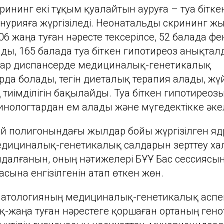
ининг екі тұқым қуалайтын ауруға – туа бітке
нурияға жүргізіледі. Неонатальды скрининг 
06 жаңа туған нәресте тексерілсе, 52 балада ф
ды, 165 балада туа біткен гипотиреоз анықта
ар диспансерде медициналық-генетикалық
да болады, тегін диеталық терапия алады, жүй
ң тиімділігін бақылайды. Туа біткен гипотиреоз
инологтардан ем алады және мүгедектікке әке
ей полигонындағы жылдар бойы жүргізілген я
дициналық-генетикалық салдарын зерттеу х
далғанын, оның нәтижелері БҰҰ Бас сессияс
сына енгізілгенін атап өткен жөн.
атологияның медициналық-генетикалық аспект
ық-жаңа туған нәрестеге қоршаған ортаның ген