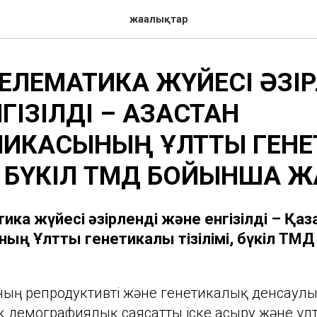
жаңалықтар
ТЕЛЕМАТИКА ЖҮЙЕСІ ӘЗІ
ІЗІЛДІ – ҚАЗАҚСТАН
ИКАСЫНЫҢ ҰЛТТЫҚ ГЕНЕ
І, БҮКІЛ ТМД БОЙЫНША 
ика жүйесі әзірленді және енгізілді – Қаза
ың Ұлттық генетикалық тізілімі, бүкіл ТМ
ының репродуктивті және генетикалық денсаул
қ демографиялық саясатты іске асыру және ұл