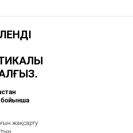
РЛЕНДІ
ТИКАЛЫҚ
ЖАЛҒЫЗ.
қстан
Д бойынша
ығын жақсарту
ттың