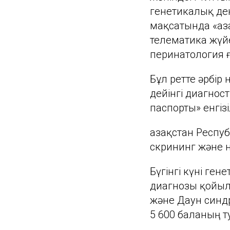
генетикалық ден
мақсатында «Қаз
телематика жүйе
перинатология 
Бұл ретте әрбір
дейінгі диагно
паспорты» енгізі
Қазақстан Респ
скрининг және н
Бүгінгі күні ге
диагнозы қойылғ
және Даун синдр
5 600 баланың т