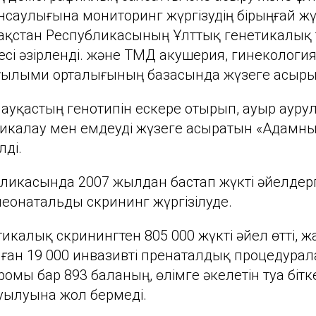
саулығына мониторинг жүргізудің бірыңғай жү
ақстан Республикасының Ұлттық генетикалық ті
сі әзірленді. және ТМД акушерия, гинекологи
ғылыми орталығының базасында жүзеге асыр
 науқастың генотипін ескере отырып, ауыр аур
стикалау мен емдеуді жүзеге асыратын «Адамн
лді.
убликасында 2007 жылдан бастап жүкті әйелдер
еонатальды скрининг жүргізілуде.
нетикалық скринингтен 805 000 жүкті әйел өтті,
ан 19 000 инвазивті пренаталдық процедурала
омы бар 893 баланың, өлімге әкелетін туа біт
уылуына жол бермеді.