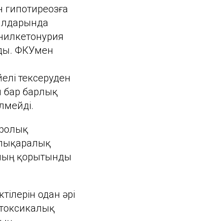
н гипотиреозға
жылдарында
енилкетонурия
лды. ФКУмен
елі тексеруден
ы бар барлық
лмейді.
дролық
алықаралық
ының қорытынды
ілерін одан әрі
отоксикалық