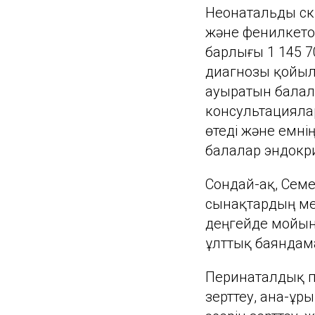
Неонатальды скр
және фенилкето
барлығы 1 145 7
диагнозы қойыл
ауыратын балал
консультациялар
өтеді және емні
балалар эндокр
Сондай-ақ, Сем
сынақтардың ме
деңгейде мойын
ұлттық баяндама
Перинаталдық п
зерттеу, ана-ұр