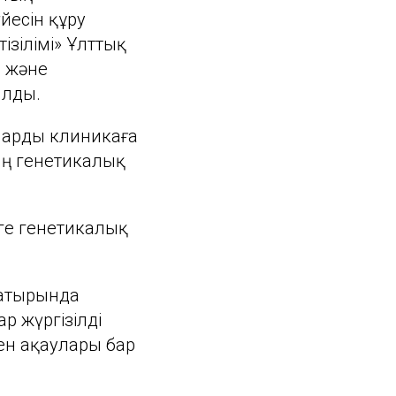
йесін құру
зілімі» Ұлттық
я және
ылды.
уларды клиникаға
ың генетикалық
ге генетикалық
 жатырында
р жүргізілді
кен ақаулары бар