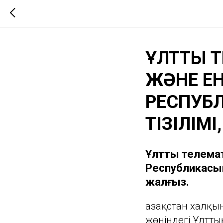
ҰЛТТЫҚ 
ЖӘНЕ ЕНГ
РЕСПУБЛ
ТІЗІЛІМ
Ұлттық телемат
Республикасын
жалғыз.
Қазақстан халқ
жөніндегі Ұлтты