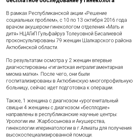
бесплатное обследование у гинеколога
В рамках Республиканской акции «Решение
социальных проблем», с 10 по 13 октября 2016 года
врачом акушером-гинекологом отделения «Мать и
дитя» НЦАГиП Гульфайруз Толеуовной Бисалиевой
проконсультированы 79 женщин Шалкарского района
Актюбинской области.
По результатам осмотра у 2 женщин впервые
диагностированы «гигантская интралигаментарная
миома матки». После чего, они были
госпитализированы в Актюбинскую многопрофильную
больницу, сейчас идет подготовка к операции.
Также, 1 женщина с диагнозом «урогенитальный
свищ»и 4 женщины с диагнозом «бесплодие»
направлены в республиканские научные центры:
Урологии им. Жарбосынова и Акушерства,
гинекологии иперинатологии в г.Алматы для получения
высокоспециализированной помощи.