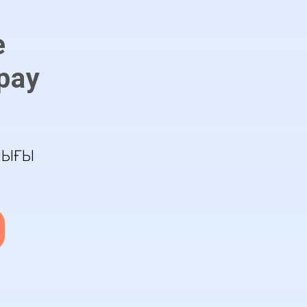
е
рау
ЛЫҒЫ