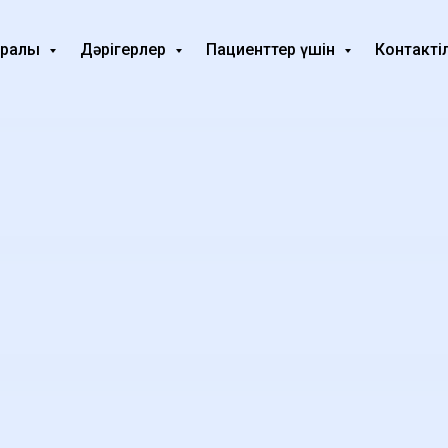
туралы
Дәрігерлеp
Пациенттер үшін
Контакті