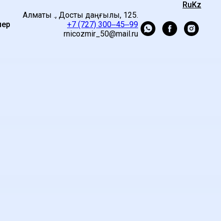
Ru
Kz
Алматы қ., Достық даңғылы, 125.
лер
+7 (727) 300‒45‒99
rnicozmir_50@mail.ru