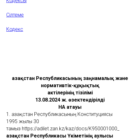
Кодексы
Сілтеме
Кодекс
Қазақстан Республикасының заңнамалық және
нормативтік-құқықтық
актілерінің тізілімі
13.08.2024 ж. өзектендірілді
НҚА атауы
1. Қазақстан Республикасының Конституциясы
1995 жылы 30
тамыз https://adilet.zan.kz/kaz/docs/K950001000_
Қазақстан Республикасы Үкіметінің Қаулысы