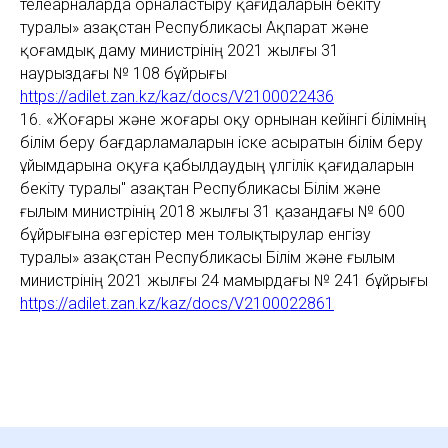
телеарналарда орналастыру қағидаларын бекіту
туралы» Қазақстан Республикасы Ақпарат және
қоғамдық даму министрінің 2021 жылғы 31
наурыздағы № 108 бұйрығы
https://adilet.zan.kz/kaz/docs/V2100022436
16. «Жоғары және жоғары оқу орнынан кейінгі білімнің
білім беру бағдарламаларын iске асыратын бiлiм беру
ұйымдарына оқуға қабылдаудың үлгілік қағидаларын
бекіту туралы" Қазақтан Республикасы Білім және
ғылым министрінің 2018 жылғы 31 қазандағы № 600
бұйрығына өзгерістер мен толықтырулар енгізу
туралы»
Қазақстан Республикасы Білім және ғылым
министрінің 2021 жылғы 24 мамырдағы № 241 бұйрығы
https://adilet.zan.kz/kaz/docs/V2100022861