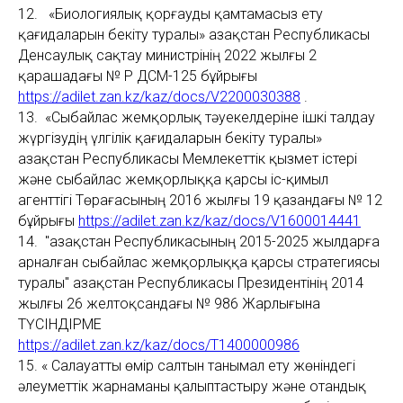
12. «Биологиялық қорғауды қамтамасыз ету
қағидаларын бекіту туралы» Қазақстан Республикасы
Денсаулық сақтау министрінің 2022 жылғы 2
қарашадағы № ҚР ДСМ-125 бұйрығы
https://adilet.zan.kz/kaz/docs/V2200030388
.
13. «Сыбайлас жемқорлық тәуекелдеріне ішкі талдау
жүргізудің үлгілік қағидаларын бекіту туралы»
Қазақстан Республикасы Мемлекеттік қызмет істері
және сыбайлас жемқорлыққа қарсы іс-қимыл
агенттігі Төрағасының 2016 жылғы 19 қазандағы № 12
бұйрығы
https://adilet.zan.kz/kaz/docs/V1600014441
14. "Қазақстан Республикасының 2015-2025 жылдарға
арналған сыбайлас жемқорлыққа қарсы стратегиясы
туралы" Қазақстан Республикасы Президентінің 2014
жылғы 26 желтоқсандағы № 986 Жарлығына
ТҮСІНДІРМЕ
https://adilet.zan.kz/kaz/docs/T1400000986
15. « Салауатты өмір салтын танымал ету жөніндегі
әлеуметтік жарнаманы қалыптастыру және отандық