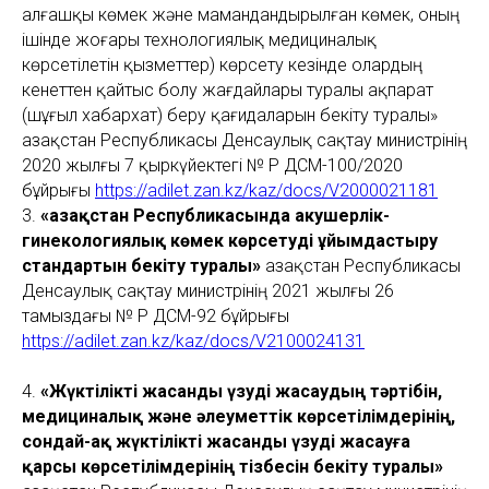
алғашқы көмек және мамандандырылған көмек, оның
ішінде жоғары технологиялық медициналық
көрсетілетін қызметтер) көрсету кезінде олардың
кенеттен қайтыс болу жағдайлары туралы ақпарат
(шұғыл хабархат) беру қағидаларын бекіту туралы»
Қазақстан Республикасы Денсаулық сақтау министрінің
2020 жылғы 7 қыркүйектегі № ҚР ДСМ-100/2020
бұйрығы
https://adilet.zan.kz/kaz/docs/V2000021181
3.
«Қазақстан Республикасында акушерлік-
гинекологиялық көмек көрсетуді ұйымдастыру
стандартын бекіту туралы»
Қазақстан Республикасы
Денсаулық сақтау министрінің 2021 жылғы 26
тамыздағы № ҚР ДСМ-92 бұйрығы
https://adilet.zan.kz/kaz/docs/V2100024131
4.
«Жүктілікті жасанды үзуді жасаудың тәртібін,
медициналық және әлеуметтік көрсетілімдерінің,
сондай-ақ жүктілікті жасанды үзуді жасауға
қарсы көрсетілімдерінің тізбесін бекіту туралы»