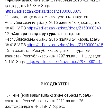
туралы»
Қазақстан Республикасының 2013 жылғы 29
қаңтардағы № 73-V Заңы
https://adilet.zan.kz/kaz/docs/Z1300000073
11. «Ақпаратқа қол жеткізу туралы» Қазақстан
Республикасының Заңы 2015 жылғы 16 қарашадағы
№ 401-V ҚРЗ
https://adilet.zan.kz/kaz/docs/Z1500000401
12.
«Ақпараттандыру туралы»
Қазақстан
Республикасының Заңы 2015 жылғы 24 қарашадағы
№ 418-V ҚРЗ
https://adilet.zan.kz/kaz/docs/Z1500000418
13. « Қазақстан Республикасындағы тiл туралы»
Қазақстан Республикасының 1997 жылғы 11 шiлдедегі
N 151 Заңы
https://adilet.zan.kz/kaz/docs/Z970000151_
ҚР КОДЕКСТЕРІ
1. «Неке (ерлі-зайыптылық) және отбасы туралы»
Қазақстан Республикасының 2011 жылғы 26
желтоқсандағы № 518-ІV Кодекс