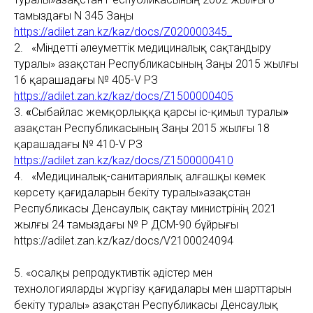
тамыздағы N 345 Заңы
https://adilet.zan.kz/kaz/docs/Z020000345_
2. «Міндетті әлеуметтік медициналық сақтандыру
туралы» Қазақстан Республикасының Заңы 2015 жылғы
16 қарашадағы № 405-V ҚРЗ
https://adilet.zan.kz/kaz/docs/Z1500000405
3.
«
Сыбайлас жемқорлыққа қарсы іс-қимыл туралы
»
Қазақстан Республикасының Заңы 2015 жылғы 18
қарашадағы № 410-V ҚРЗ
https://adilet.zan.kz/kaz/docs/Z1500000410
4. «Медициналық-санитариялық алғашқы көмек
көрсету қағидаларын бекіту туралы»Қазақстан
Республикасы Денсаулық сақтау министрінің 2021
жылғы 24 тамыздағы № ҚР ДСМ-90 бұйрығы
https://adilet.zan.kz/kaz/docs/V2100024094
5. «Қосалқы репродуктивтік әдістер мен
технологияларды жүргізу қағидалары мен шарттарын
бекіту туралы» Қазақстан Республикасы Денсаулық