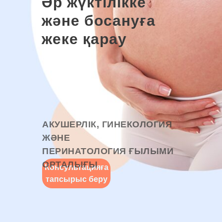
Әр жүктілікке
және босануға
жеке қарау
АКУШЕРЛІК, ГИНЕКОЛОГИЯ
ЖӘНЕ
ПЕРИНАТОЛОГИЯ ҒЫЛЫМИ
ОРТАЛЫҒЫ
Консультацияға
тапсырыс беру