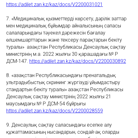
https://adilet.zan.kz/kaz/docs/V2200031021
7. «Медициналық қызметтерді көрсету, дәрілік заттар
мен медициналық бұйымдар айналысының сапасы
салаларындағы тәуекел дәрежесін бағалау
өлшемшарттарын және тексеру парақтарын бекіту
туралы» Қазақстан Республикасы Денсаулық сақтау
министрінің м.а. 2022 жылғы 30 қарашадағы № ҚР
ДСМ-147.
https://adilet.zan.kz/kaz/docs/V2200030892
8. «Қазақстан Республикасындағы пренатальдық
ультрадыбыстық скрининг жүргізуді ұйымдастыру
стандартын бекіту туралы»
Қазақстан Республикасы
Денсаулық сақтау министрінің 2022 жылғы 21
маусымдағы № ҚР ДСМ-54 бұйрығы
https://adilet.zan.kz/kaz/docs/V2200028559
9. Денсаулық сақтау саласындағы есепке алу
құжаттамасының нысандарын, сондай-ақ оларды