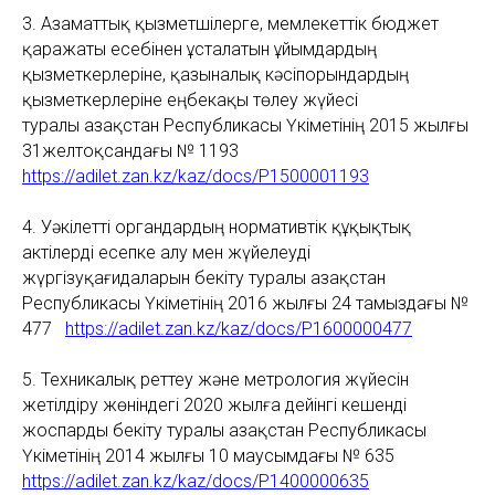
3. Азаматтық қызметшілерге, мемлекеттік бюджет
қаражаты есебінен ұсталатын ұйымдардың
қызметкерлеріне, қазыналық кәсіпорындардың
қызметкерлеріне еңбекақы төлеу жүйесі
туралы Қазақстан Республикасы Үкіметінің 2015 жылғы
31желтоқсандағы № 1193
https://adilet.zan.kz/kaz/docs/P1500001193
4. Уәкілетті органдардың нормативтік құқықтық
актілерді есепке алу мен жүйелеуді
жүргізуқағидаларын бекіту туралы Қазақстан
Республикасы Үкіметінің 2016 жылғы 24 тамыздағы №
477
https://adilet.zan.kz/kaz/docs/P1600000477
5. Техникалық реттеу және метрология жүйесін
жетілдіру жөніндегі 2020 жылға дейінгі кешенді
жоспарды бекіту туралы
Қазақстан Республикасы
Үкіметінің 2014 жылғы 10 маусымдағы № 635
https://adilet.zan.kz/kaz/docs/P1400000635