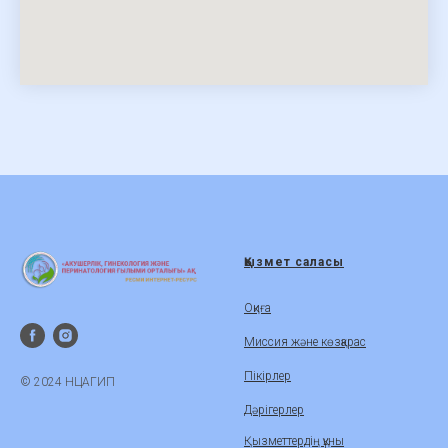
Қызмет саласы
Оқиға
Миссия және көзқарас
Пікірлер
© 2024 НЦАГИП
Дәрігерлер
Қызметтердің құны