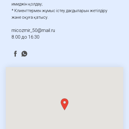
имиджін қолдау;
* Клиенттермен жұмыс істеу дағдыларын жетілдіру
және оқуға қатысу.
rnicozmir_50@mail.ru
8.00 до 16:30