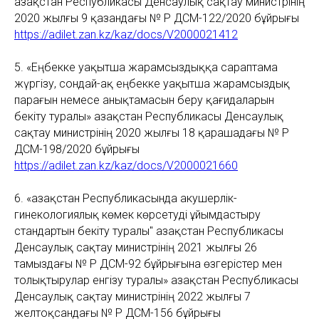
Қазақстан Республикасы Денсаулық сақтау министрінің
2020 жылғы 9 қазандағы № ҚР ДСМ-122/2020 бұйрығы
https://adilet.zan.kz/kaz/docs/V2000021412
5. «Еңбекке уақытша жарамсыздыққа сараптама
жүргізу, сондай-ақ еңбекке уақытша жарамсыздық
парағын немесе анықтамасын беру қағидаларын
бекіту туралы»
Қазақстан Республикасы Денсаулық
сақтау министрінің 2020 жылғы 18 қарашадағы № ҚР
ДСМ-198/2020 бұйрығы
https://adilet.zan.kz/kaz/docs/V2000021660
6. «Қазақстан Республикасында акушерлік-
гинекологиялық көмек көрсетуді ұйымдастыру
стандартын бекіту туралы" Қазақстан Республикасы
Денсаулық сақтау министрінің 2021 жылғы 26
тамыздағы № ҚР ДСМ-92 бұйрығына өзгерістер мен
толықтырулар енгізу туралы»
Қазақстан Республикасы
Денсаулық сақтау министрінің 2022 жылғы 7
желтоқсандағы № ҚР ДСМ-156 бұйрығы