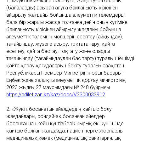
1. «Жүктілікке және босануға, жаңа туған баланы
(балаларды) асырап алуға байланысты кірісінен
айырылу жағдайы бойынша әлеуметтік төлемдерді,
бала бір жарым жасқа толғанға дейін оның күтіміне
байланысты кірісінен айырылу жағдайы бойынша
әлеуметтік төлемнің мөлшерін есептеу (айқындау),
тағайындау, жүзеге асыру, тоқтата тұру, қайта
есептеу, қайта бастау, тоқтату және оларды
тағайындау (тағайындаудан бас тарту) туралы шешімді
қайта қарау қағидаларын бекіту туралы» Қазақстан
Республикасы Премьер-Министрінің орынбасары -
Еңбек және халықты әлеуметтік қорғау министрінің
2023 жылғы 27 маусымдағы № 248 бұйрығы
https://adilet.zan.kz/kaz/docs/V2300032912
2. «Жүкті, босанатын әйелдердің қайтыс болу
жағдайлары, сондай-ақ босанған әйелдер
босанғаннан кейін күнтізбелік қырық екі күн ішінде
қайтыс болған жағдайда, пациенттерге жоспарлы
медициналық көмек (медициналық-санитариялық