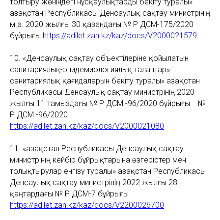
толтыру жөніндегі нұсқаулықтарды бекіту туралы»
Қазақстан Республикасы Денсаулық сақтау министрінің
м.а. 2020 жылғы 30 қазандағы № ҚР ДСМ-175/2020
бұйрығы
https://adilet.zan.kz/kaz/docs/V2000021579
10. «Денсаулық сақтау объектілеріне қойылатын
санитариялық-эпидемиологиялық талаптар»
санитариялық қағидаларын бекіту туралы» Қазақстан
Республикасы Денсаулық сақтау министрінің 2020
жылғы 11 тамыздағы № ҚР ДСМ -96/2020 бұйрығы №
ҚР ДСМ -96/2020
https://adilet.zan.kz/kaz/docs/V2000021080
11. «Қазақстан Республикасы Денсаулық сақтау
министрінің кейбір бұйрықтарына өзгерістер мен
толықтырулар енгізу туралы»
Қазақстан Республикасы
Денсаулық сақтау министрінің 2022 жылғы 28
қаңтардағы № ҚР ДСМ-7 бұйрығы
https://adilet.zan.kz/kaz/docs/V2200026700