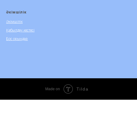
Әкімшілік
Әкімшілік
Қабылдау кестесі
Бос орындар
Tilda
Made on