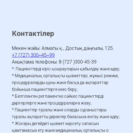
Контактілер
Мекен-жайы: Алматы қ., Достық даңғылы, 125.
+7 (727) 300‒45‒99
Анықтама телефоны: 8 (727 )300-45-39
* Пациенттердің кіріс қоңырауларын қабылдау және өңдеу;
* Медициналық орталықтың қызметтері, жұмыс режимі,
процедуралардың құны және басқа да ақпараттар
бойынша пациенттерге кеңес беру;
* Белгіленген регламентке сәйкес пациенттерді
дәрігерлерге және процедураларға жазу;
* Пациенттер туралы және олардың сұраныстары
туралы ақпаратты деректер базасына енгізу және өңдеу;
* Жоғары деңгейдегі қызмет көрсету сапасын
қамтамасыз ету және медициналық орталықтың оң