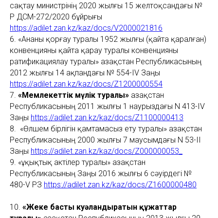
сақтау министрінің 2020 жылғы 15 желтоқсандағы №
ҚР ДСМ-272/2020 бұйрығы
https://adilet.zan.kz/kaz/docs/V2000021816
6. «Ананы қорғау туралы 1952 жылғы (қайта қаралған)
конвенцияны қайта қарау туралы конвенцияны
ратификациялау туралы» Қазақстан Республикасының
2012 жылғы 14 ақпандағы № 554-IV Заңы
https://adilet.zan.kz/kaz/docs/Z1200000554
7.
«Мемлекеттік мүлік туралы»
Қазақстан
Республикасының 2011 жылғы 1 наурыздағы N 413-IV
Заңы
https://adilet.zan.kz/kaz/docs/Z1100000413
8. «Өлшем бірлігін қамтамасыз ету туралы» Қазақстан
Республикасының 2000 жылғы 7 маусымдағы N 53-II
Заңы
https://adilet.zan.kz/kaz/docs/Z000000053_
9. «Құқықтық актілер туралы» Қазақстан
Республикасының Заңы 2016 жылғы 6 сәуірдегі №
480-V ҚРЗ
https://adilet.zan.kz/kaz/docs/Z1600000480
10.
«Жеке басты куәландыратын құжаттар