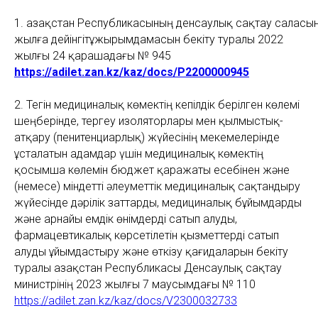
1. Қазақстан Республикасының денсаулық сақтау саласы
жылға дейінгітұжырымдамасын бекіту туралы 2022
жылғы 24 қарашадағы № 945
https://adilet.zan.kz/kaz/docs/P2200000945
2. Тегін медициналық көмектің кепілдік берілген көлемі
шеңберінде, тергеу изоляторлары мен қылмыстық-
атқару (пенитенциарлық) жүйесінің мекемелерінде
ұсталатын адамдар үшін медициналық көмектің
қосымша көлемін бюджет қаражаты есебінен және
(немесе) міндетті әлеуметтік медициналық сақтандыру
жүйесінде дәрілік заттарды, медициналық бұйымдарды
және арнайы емдік өнімдерді сатып алуды,
фармацевтикалық көрсетілетін қызметтерді сатып
алуды ұйымдастыру және өткізу қағидаларын бекіту
туралы Қазақстан Республикасы Денсаулық сақтау
министрінің 2023 жылғы 7 маусымдағы № 110
https://adilet.zan.kz/kaz/docs/V2300032733