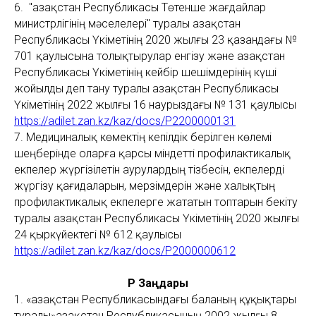
6. "Қазақстан Республикасы Төтенше жағдайлар
министрлігінің мәселелері" туралы Қазақстан
Республикасы Үкіметінің 2020 жылғы 23 қазандағы №
701 қаулысына толықтырулар енгізу және Қазақстан
Республикасы Үкіметінің кейбір шешімдерінің күші
жойылды деп тану туралы Қазақстан Республикасы
Үкіметінің 2022 жылғы 16 наурыздағы № 131 қаулысы
https://adilet.zan.kz/kaz/docs/P2200000131
7. Медициналық көмектің кепілдік берілген көлемі
шеңберінде оларға қарсы міндетті профилактикалық
екпелер жүргізілетін аурулардың тізбесін, екпелерді
жүргізу қағидаларын, мерзімдерін және халықтың
профилактикалық екпелерге жататын топтарын бекіту
туралы Қазақстан Республикасы Үкіметінің 2020 жылғы
24 қыркүйектегі № 612 қаулысы
https://adilet.zan.kz/kaz/docs/P2000000612
ҚР Заңдары
1. «Қазақстан Республикасындағы баланың құқықтары
туралы»Қазақстан Республикасының 2002 жылғы 8