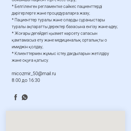
* Белгіленген регламентке сәйкес пациенттерді
дәрігерлерге және процедураларға жазу;
* Пациенттер туралы және олардың сұраныстары
туралы ақпаратты деректер базасына енгізу және өңдеу;
* Жоғары деңгейдегі қызмет көрсету сапасын
қамтамасыз ету және медициналық орталықтың оң
имиджін қолдау;
* Клиенттермен жұмыс істеу дағдыларын жетілдіру
және оқуға қатысу.
rnicozmir_50@mail.ru
8.00 до 16:30