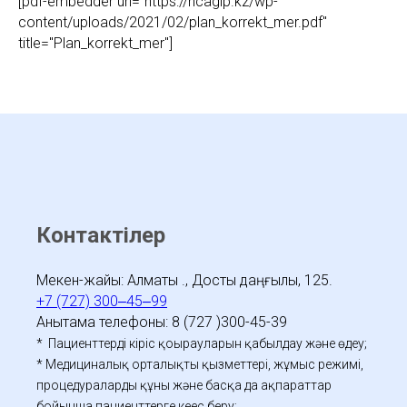
[pdf-embedder url="https://ncagip.kz/wp-
content/uploads/2021/02/plan_korrekt_mer.pdf"
title="Plan_korrekt_mer"]
Контактілер
Мекен-жайы: Алматы қ., Достық даңғылы, 125.
+7 (727) 300‒45‒99
Анықтама телефоны: 8 (727 )300-45-39
* Пациенттердің кіріс қоңырауларын қабылдау және өңдеу;
* Медициналық орталықтың қызметтері, жұмыс режимі,
процедуралардың құны және басқа да ақпараттар
бойынша пациенттерге кеңес беру;