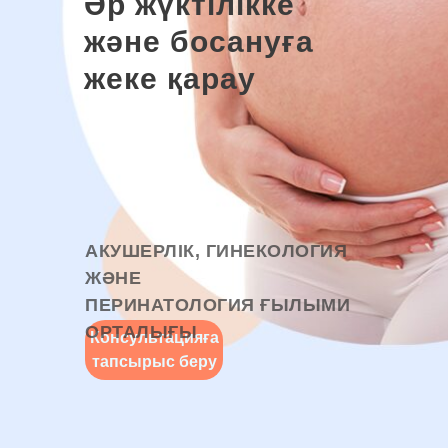
Әр жүктілікке
және босануға
жеке қарау
АКУШЕРЛІК, ГИНЕКОЛОГИЯ
ЖӘНЕ
ПЕРИНАТОЛОГИЯ ҒЫЛЫМИ
ОРТАЛЫҒЫ
Консультацияға
тапсырыс беру