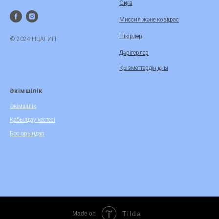
Оқиға
Миссия және көзқарас
Пікірлер
© 2024 НЦАГИП
Дәрігерлер
Қызметтердің құны
Әкімшілік
Әкімшілік
Қабылдау кестесі
Бос орындар
Tilda
Made on