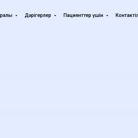
туралы
Дәрігерлеp
Пациенттер үшін
Контакті