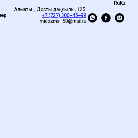
Ru
Kz
Алматы қ., Достық даңғылы, 125.
лер
+7 (727) 300‒45‒99
rnicozmir_50@mail.ru