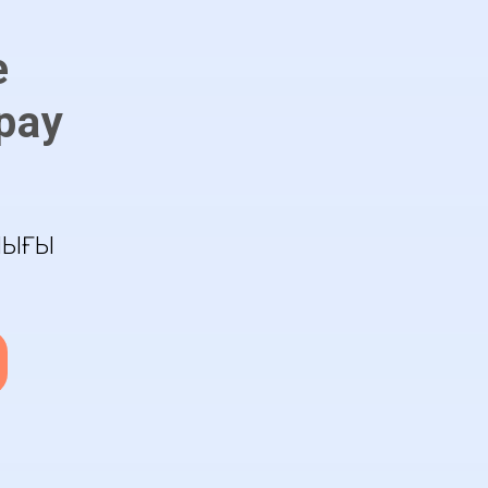
е
рау
ЛЫҒЫ